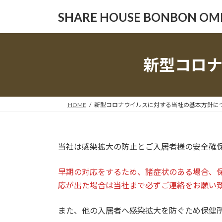
コ
ナ
SHARE HOUSE BONBON OM
ン
ビ
テ
ゲ
ン
ー
ツ
シ
新型コロ
へ
ョ
ス
ン
キ
に
ッ
移
HOME
新型コロナウイルスに対する当社の基本方針に
プ
動
当社は感染拡大の防止とご入居者様の安全確
早期の対応をするため、諸症状のある場合、
応が出た場合は当社まで必ずご連絡をお願い
また、他の入居者へ感染拡大を防ぐため保健