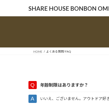
コ
ナ
SHARE HOUSE BONBON OM
ン
ビ
テ
ゲ
ン
ー
ツ
シ
へ
ョ
ス
ン
キ
に
ッ
移
HOME
よくある質問/ FAQ
プ
動
年齢制限はありますか？
いいえ、ございません。アウトドア好