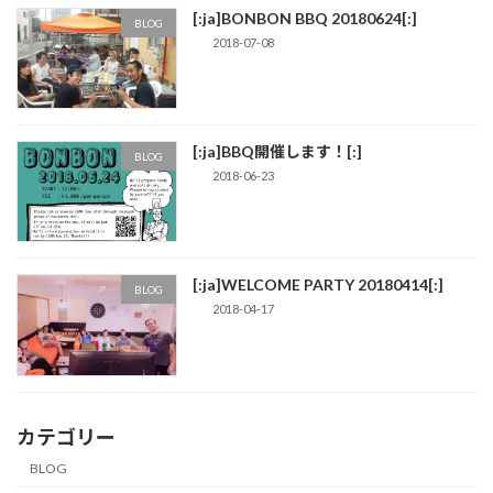
[:ja]BONBON BBQ 20180624[:]
BLOG
2018-07-08
[:ja]BBQ開催します！[:]
BLOG
2018-06-23
[:ja]WELCOME PARTY 20180414[:]
BLOG
2018-04-17
カテゴリー
BLOG