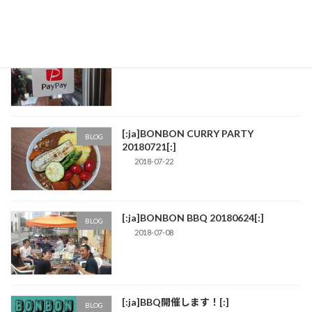
[:ja]PayPay決済対応しました！[:]
BLOG
2018-12-08
[:ja]BONBON CURRY PARTY
BLOG
20180721[:]
2018-07-22
[:ja]BONBON BBQ 20180624[:]
BLOG
2018-07-08
[:ja]BBQ開催します！[:]
BLOG