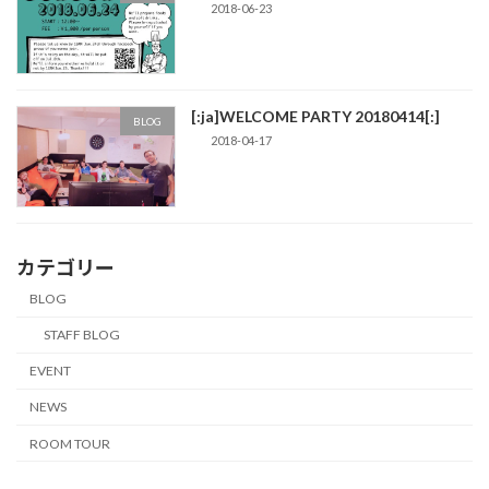
2018-06-23
[:ja]WELCOME PARTY 20180414[:]
BLOG
2018-04-17
カテゴリー
BLOG
STAFF BLOG
EVENT
NEWS
ROOM TOUR