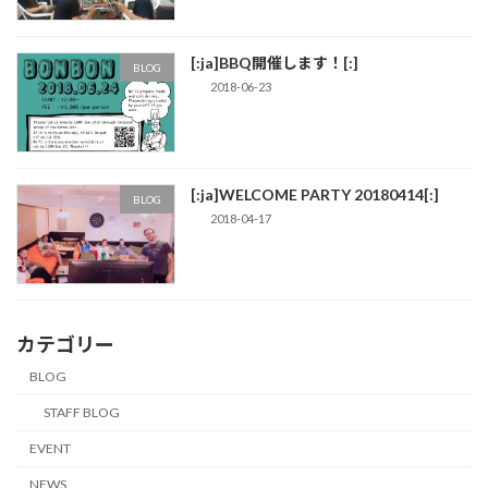
[:ja]BBQ開催します！[:]
BLOG
2018-06-23
[:ja]WELCOME PARTY 20180414[:]
BLOG
2018-04-17
カテゴリー
BLOG
STAFF BLOG
EVENT
NEWS