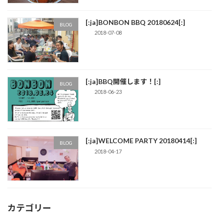
[:ja]BONBON BBQ 20180624[:]
BLOG
2018-07-08
[:ja]BBQ開催します！[:]
BLOG
2018-06-23
[:ja]WELCOME PARTY 20180414[:]
BLOG
2018-04-17
カテゴリー