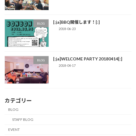
[:ja]BBQ開催します！[:]
BLOG
2018-06-23
[:ja]WELCOME PARTY 20180414[:]
BLOG
2018-04-17
カテゴリー
BLOG
STAFF BLOG
EVENT