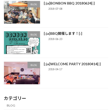
[:ja]BONBON BBQ 20180624[:]
BLOG
2018-07-08
[:ja]BBQ開催します！[:]
BLOG
2018-06-23
[:ja]WELCOME PARTY 20180414[:]
BLOG
2018-04-17
カテゴリー
BLOG